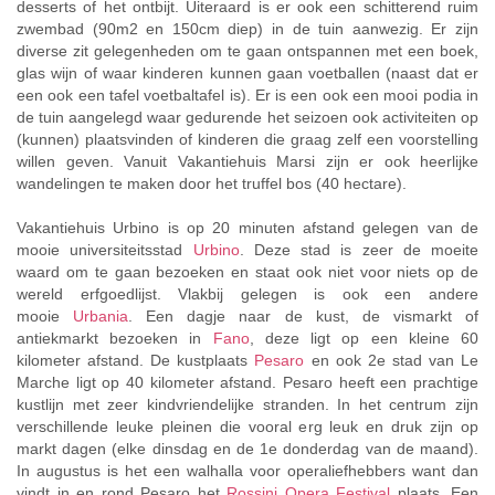
desserts of het ontbijt. Uiteraard is er ook een schitterend ruim
zwembad (90m2 en 150cm diep) in de tuin aanwezig. Er zijn
diverse zit gelegenheden om te gaan ontspannen met een boek,
glas wijn of waar kinderen kunnen gaan voetballen (naast dat er
een ook een tafel voetbaltafel is). Er is een ook een mooi podia in
de tuin aangelegd waar gedurende het seizoen ook activiteiten op
(kunnen) plaatsvinden of kinderen die graag zelf een voorstelling
willen geven. Vanuit Vakantiehuis Marsi zijn er ook heerlijke
wandelingen te maken door het truffel bos (40 hectare).
Vakantiehuis Urbino is op 20 minuten afstand gelegen van de
mooie universiteitsstad
Urbino
. Deze stad is zeer de moeite
waard om te gaan bezoeken en staat ook niet voor niets op de
wereld erfgoedlijst. Vlakbij gelegen is ook een andere
mooie
Urbania
. Een dagje naar de kust, de vismarkt of
antiekmarkt bezoeken in
Fano
, deze ligt op een kleine 60
kilometer afstand. De kustplaats
Pesaro
en ook 2e stad van Le
Marche ligt op 40 kilometer afstand. Pesaro heeft een prachtige
kustlijn met zeer kindvriendelijke stranden. In het centrum zijn
verschillende leuke pleinen die vooral erg leuk en druk zijn op
markt dagen (elke dinsdag en de 1e donderdag van de maand).
In augustus is het een walhalla voor operaliefhebbers want dan
vindt in en rond Pesaro het
Rossini Opera Festival
plaats. Een