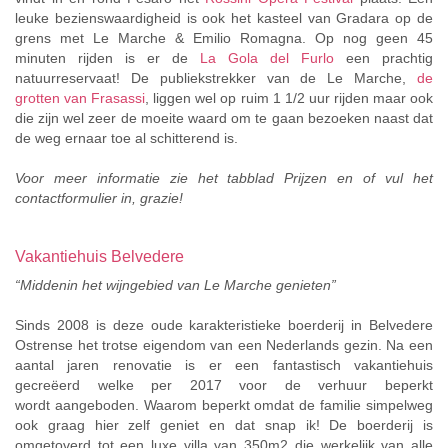
leuke bezienswaardigheid is ook het kasteel van Gradara op de
grens met Le Marche & Emilio Romagna. Op nog geen 45
minuten rijden is er de
La Gola del Furlo
een prachtig
natuurreservaat! De publiekstrekker van de Le Marche,
de
grotten van Frasassi
, liggen wel op ruim 1 1/2 uur rijden maar ook
die zijn wel zeer de moeite waard om te gaan bezoeken naast dat
de weg ernaar toe al schitterend is.
Voor meer informatie zie het tabblad Prijzen en of vul het
contactformulier in, grazie!
Vakantiehuis Belvedere
“Middenin het wijngebied van Le Marche genieten”
Sinds 2008 is deze oude karakteristieke boerderij in Belvedere
Ostrense het trotse eigendom van een Nederlands gezin. Na een
aantal jaren renovatie is er een fantastisch vakantiehuis
gecreëerd welke per 2017 voor de verhuur beperkt
wordt aangeboden. Waarom beperkt omdat de familie simpelweg
ook graag hier zelf geniet en dat snap ik! De boerderij is
omgetoverd tot een luxe villa van 350m2 die werkelijk van alle