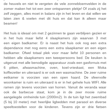
de heuvels en niet te vergeten de vele zonnebloemvelden in de
zomer maken het tot een zeer ontspannen plekje! Of zoals zij het
zelf zeggen, alles moet in balans zijn in het leven en dat willen we
laten zien & voelen met dit huis en dat kan ik alleen maar
beamen!
Het huis is ideaal om met 2 gezinnen te gaan verblijven gezien er
in het huis maar liefst 4 slaapkamers zijn waarvan 3 met
een eigen badkamer. Er is naast het huis ook nog een extra
dependance met nog eens een extra slaapkamer en een eigen
badkamer. Ofwel totaal plek voor maar liefst 10 personen en
hebben alle slaapkamers een tweepersoons bed. De keuken is
uitgerust met alle benodigde apparatuur zoals een gasfornuis met
6 pitten, afwasmachine, oven, koel-vrieskast, een Moka
koffiezetter en uiteraard is er ook een wasmachine. De zeer ruime
eetkamer is voorzien van een open haard. De sfeervolle
woonkamer is ruim en uiteraard is er in het gehele huis WIFI. Alle
ramen zijn tevens voorzien van horren. Vanuit de veranda waar
ook de barbecue staat, kom je in de zeer mooie ruime
aangelegde omheinde tuin (2000m2). In de tuin ligt het zwembad
(5 bij 10 meter) met heerlijke ligbedden met parasol en diverse
speeltoestellen voor de kinderen. Tevens zijn er drie fietsen