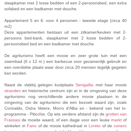
slaapkamer met 2 losse bedden of een 2-persoonsbed, een extra
sofabed en een badkamer met douche.
Appartement 5 en 6: voor 4 personen - tweede etage (circa 40
m2)
Deze appartementen bestaan uit een zitkamer/keuken met 2-
persoons bed-bank, slaapkamer met 2 losse bedden of 2-
persoonsbed bed en een badkamer met douche.
De agriturismo heeft een mooie en zeer grote tuin met een
zwembad (6 x 12 m.) een barbecue voor gezamenlijk gebruik en
een overdekte plaats waar door circa 20 mensen tegelijk gegeten
kan worden.
Naast de vlakbij gelegen kustplaats
Senigallia
met haar mooie
stranden
en historische centrum zijn er in de omgeving van deze
agriturismo nog verschillende andere mooie plaatsen in de
omgeving van de agriturismo die een bezoek waard zijn, zoals
Corinaldo, Ostra Vetere, Morro d'Alba en - bekend van het tv-
programma - Piticchio. Op iets verdere afstand zijn de
grotten van
Frassasi
de moeite waard, of een dagje voor een leuke
markt
of
winkelen in
Fano
of de mooie kathedraal in
Loreto
of de
conero