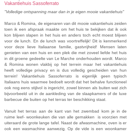
Vakantiehuis Sassoferrato
"Volledige ontspanning maar dan in je eigen mooie vakantiehuis"
Marco & Romina, de eigenaren van dit mooie vakantiehuis zeiden
toen ik een afspraak maakte om het huis te bekijken dat ik ook
kon blijven slapen in het huis en anders toch echt moest blijven
voor de lunch. En de lunch was voortreffelijk! Dit is kenmerkend
voor deze lieve Italiaanse familie, gastvrijheid! Mensen laten
genieten van een huis en een plek die met zoveel liefde het huis
in dit groene gedeelte van Le Marche onderhouden wordt. Marco
& Romina wonen vlakbij op het terrein maar het vakantiehuis
heeft volledige privacy en is dus volledig gescheiden van hun
terrein! Vakantiehuis Sassoferrato is eigenlijk geen typisch
Italiaans huis waarmee bedoelt wordt dat het behalve functioneel
ook nog eens stijlvol is ingericht, zowel binnen als buiten wat zich
bijvoorbeeld uit in de aankleding van de slaapkamers of de luxe
barbecue die buiten op het terras ter beschikking staat.
Vanuit het terras aan de kant van het zwembad kom je in de
ruime leef- woonkeuken die van alle gemakken is voorzien met
uiteraard de grote lange tafel. Naast de afwasmachine, oven is er
ook een wasmachine aanwezig. Op de vide is een woonkamer