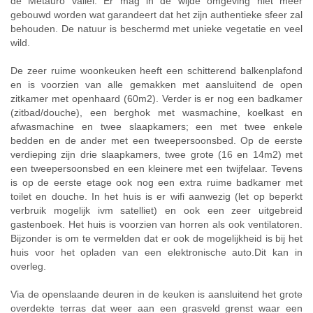
de Metauro vallei. Er mag in de wijde omgeving niet meer
gebouwd worden wat garandeert dat het zijn authentieke sfeer zal
behouden. De natuur is beschermd met unieke vegetatie en veel
wild.
De zeer ruime woonkeuken heeft een schitterend balkenplafond
en is voorzien van alle gemakken met aansluitend de open
zitkamer met openhaard (60m2). Verder is er nog een badkamer
(zitbad/douche), een berghok met wasmachine, koelkast en
afwasmachine en twee slaapkamers; een met twee enkele
bedden en de ander met een tweepersoonsbed. Op de eerste
verdieping zijn drie slaapkamers, twee grote (16 en 14m2) met
een tweepersoonsbed en een kleinere met een twijfelaar. Tevens
is op de eerste etage ook nog een extra ruime badkamer met
toilet en douche. In het huis is er wifi aanwezig (let op beperkt
verbruik mogelijk ivm satelliet) en ook een zeer uitgebreid
gastenboek. Het huis is voorzien van horren als ook ventilatoren.
Bijzonder is om te vermelden dat er ook de mogelijkheid is bij het
huis voor het opladen van een elektronische auto.Dit kan in
overleg.
Via de openslaande deuren in de keuken is aansluitend het grote
overdekte terras dat weer aan een grasveld grenst waar een