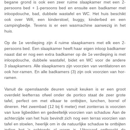
begane grond is ook een zeer ruime slaapkamer met een 2-
persoons bed + 1-persoons bed en ensuite een badkamer met
inloopdouche, bad, dubbele wastafel en WC. Het huis beschikt
ook over Wifi, een kinderstoel, buggy, kinderbed en een
campingbedje. Tevens is er een wasmachine aanwezig in het
huis.
Op de 1e verdieping zijn 4 ruime slaapkamers met elk een 2-
persoons bed. Een slaapkamer heeft haar eigen inloop badkamer
naast dat er nog een extra badkamer op de 1e verdieping is met
inloopdouche, dubbele wastafel, bidet en WC voor de andere
3 slaapkamers. Alle slaapkamers zijn voorzien van ventilatoren en
ook hor-ramen. En alle badkamers (3) zijn ook voorzien van hor-
ramen.
Vanuit de openslaande deuren vanuit keuken is er een groot
overdekt leefterras ofwel onder de portico staat de zeer grote
tafel, perfect om met elkaar te ontbijten, lunchen, borrel of
dineren. Het zwembad (12 bij 6 meter) met zonterras is voorzien
van luxe ligbedden en gedeeltelijk voorzien van schaduw. Aan de
achterzijde van het huis bevindt zich nog een terras voorzien van
tafel en stoelen, heerlijk om in de natuurlijke schaduw te ontbijten
indien het 's ochtends al warm is. Uiteraard ontbreekt de