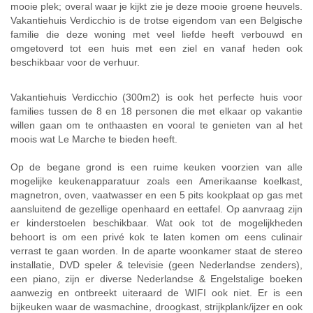
mooie plek; overal waar je kijkt zie je deze mooie groene heuvels.
Vakantiehuis Verdicchio is de trotse eigendom van een Belgische
familie die deze woning met veel liefde heeft verbouwd en
omgetoverd tot een huis met een ziel en vanaf heden ook
beschikbaar voor de verhuur.
Vakantiehuis Verdicchio (300m2) is ook het perfecte huis voor
families tussen de 8 en 18 personen die met elkaar op vakantie
willen gaan om te onthaasten en vooral te genieten van al het
moois wat Le Marche te bieden heeft.
Op de begane grond is een ruime keuken voorzien van alle
mogelijke keukenapparatuur zoals een Amerikaanse koelkast,
magnetron, oven, vaatwasser en een 5 pits kookplaat op gas met
aansluitend de gezellige openhaard en eettafel. Op aanvraag zijn
er kinderstoelen beschikbaar. Wat ook tot de mogelijkheden
behoort is om een privé kok te laten komen om eens culinair
verrast te gaan worden. In de aparte woonkamer staat de stereo
installatie, DVD speler & televisie (geen Nederlandse zenders),
een piano, zijn er diverse Nederlandse & Engelstalige boeken
aanwezig en ontbreekt uiteraard de WIFI ook niet. Er is een
bijkeuken waar de wasmachine, droogkast, strijkplank/ijzer en ook