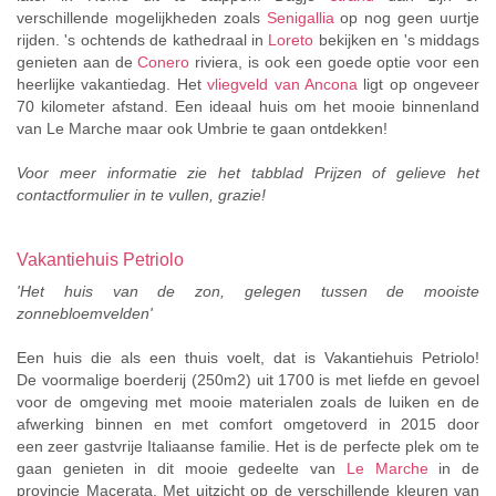
verschillende mogelijkheden zoals
Senigallia
op nog geen uurtje
rijden. 's ochtends de kathedraal in
Loreto
bekijken en 's middags
genieten aan de
Conero
riviera, is ook een goede optie voor een
heerlijke vakantiedag. Het
vliegveld van Ancona
ligt op ongeveer
70 kilometer afstand. Een ideaal huis om het mooie binnenland
van Le Marche maar ook Umbrie te gaan ontdekken!
Voor meer informatie zie het tabblad Prijzen of gelieve het
contactformulier in te vullen, grazie!
Vakantiehuis Petriolo
'Het huis van de zon, gelegen tussen de mooiste
zonnebloemvelden'
Een huis die als een thuis voelt, dat is Vakantiehuis Petriolo!
De voormalige boerderij (250m2) uit 1700 is met liefde en gevoel
voor de omgeving met mooie materialen zoals de luiken en de
afwerking binnen en met comfort omgetoverd in 2015 door
een zeer gastvrije Italiaanse familie. Het is de perfecte plek om te
gaan genieten in dit mooie gedeelte van
Le Marche
in de
provincie Macerata. Met uitzicht op de verschillende kleuren van