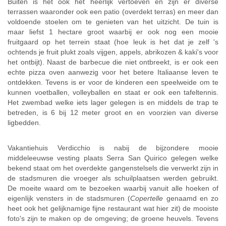
Buiten is het ook het heerlijk vertoeven en zijn er diverse
terrassen waaronder ook een patio (overdekt terras) en meer dan
voldoende stoelen om te genieten van het uitzicht. De tuin is
maar liefst 1 hectare groot waarbij er ook nog een mooie
fruitgaard op het terrein staat (hoe leuk is het dat je zelf 's
ochtends je fruit plukt zoals vijgen, appels, abrikozen & kaki's voor
het ontbijt). Naast de barbecue die niet ontbreekt, is er ook een
echte pizza oven aanwezig voor het betere Italiaanse leven te
ontdekken. Tevens is er voor de kinderen een speelweide om te
kunnen voetballen, volleyballen en staat er ook een tafeltennis.
Het zwembad welke iets lager gelegen is en middels de trap te
betreden, is 6 bij 12 meter groot en en voorzien van diverse
ligbedden.
Vakantiehuis Verdicchio is nabij de bijzondere mooie
middeleeuwse vesting plaats Serra San Quirico gelegen welke
bekend staat om het overdekte gangenstelsels die verwerkt zijn in
de stadsmuren die vroeger als schuilplaatsen werden gebruikt.
De moeite waard om te bezoeken waarbij vanuit alle hoeken of
eigenlijk vensters in de stadsmuren (
Copertelle
genaamd en zo
heet ook het gelijknamige fijne restaurant wat hier zit) de mooiste
foto's zijn te maken op de omgeving; de groene heuvels. Tevens