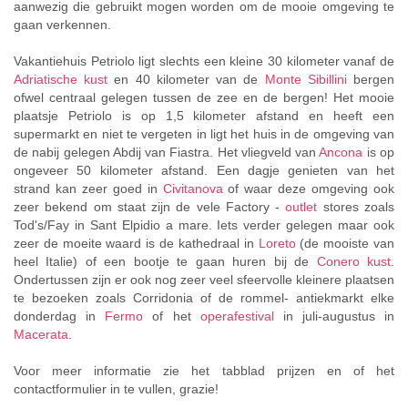
aanwezig die gebruikt mogen worden om de mooie omgeving te
gaan verkennen.
Vakantiehuis Petriolo ligt slechts een kleine 30 kilometer vanaf de
Adriatische kust
en 40 kilometer van de
Monte Sibillini
bergen
ofwel centraal gelegen tussen de zee en de bergen! Het mooie
plaatsje Petriolo is op 1,5 kilometer afstand en heeft een
supermarkt en niet te vergeten in ligt het huis in de omgeving van
de nabij gelegen Abdij van Fiastra. Het vliegveld van
Ancona
is op
ongeveer 50 kilometer afstand. Een dagje genieten van het
strand kan zeer goed in
Civitanova
of waar deze omgeving ook
zeer bekend om staat zijn de vele Factory -
outlet
stores zoals
Tod's/Fay in Sant Elpidio a mare. Iets verder gelegen maar ook
zeer de moeite waard is de kathedraal in
Loreto
(de mooiste van
heel Italie) of een bootje te gaan huren bij de
Conero kust
.
Ondertussen zijn er ook nog zeer veel sfeervolle kleinere plaatsen
te bezoeken zoals Corridonia of de rommel- antiekmarkt elke
donderdag in
Fermo
of het
operafestival
in juli-augustus in
Macerata
.
Voor meer informatie zie het tabblad prijzen en of het
contactformulier in te vullen, grazie!