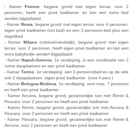
- Kamer
Firenze
, begane grond met eigen terras: voor 2
personen, heeft een privé badkamer en kan een extra bed
worden bijgeplaatst
- Kamer
Roma
, begane grond met eigen terras: voor 4 personen,
eigen privé badkamer (incl.bad) en een 2-persoons bed plus een
stapelbed
- Kamer
Milano
(rolstoelvriendelijk), begane grond met eigen
terras: voor 2 personen, heeft eigen privé badkamer en kan een
extra babybedje worden bijgeplaatst
- Kamer
Napoli-Genova
, 1e verdieping, is een combinatie van 2
ruime slaapkamers en een privé badkamer
- Kamer
Torino
, 1e verdieping: een 2-persoonsbed en op de vide
ook 2 slaapplaatsen. eigen privé badkamer (max 4 pers.)
- Kamer
Bologna-Modena
, 1e verdieping: voor max. 7 personen
en heeft een privé badkamer
- Kamer Ancona, begane grond, gezamenlijke tuin met Rimini &
Pescara: voor 2 personen en heeft een privé badkamer
- Kamer Rimini, begane grond, gezamenlijke tuin met Ancona &
Pescara: voor 2 personen en heeft een privé badkamer
- Kamer Pescara, begane grond, gezamenlijke tuin met Rimini &
Ancona: voor 2 personen en heeft een privé badkamer