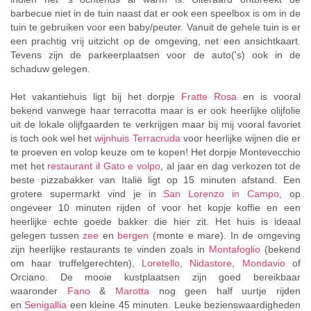
barbecue niet in de tuin naast dat er ook een speelbox is om in de
tuin te gebruiken voor een baby/peuter. Vanuit de gehele tuin is er
een prachtig vrij uitzicht op de omgeving, net een ansichtkaart.
Tevens zijn de parkeerplaatsen voor de auto('s) ook in de
schaduw gelegen.
Het vakantiehuis ligt bij het dorpje
Fratte Rosa
en is vooral
bekend vanwege haar terracotta maar is er ook heerlijke olijfolie
uit de lokale olijfgaarden te verkrijgen maar bij mij vooral favoriet
is toch ook wel het
wijnhuis Terracruda
voor heerlijke wijnen die er
te proeven en volop keuze om te kopen! Het dorpje Montevecchio
met het
restaurant il Gato e volpo
, al jaar en dag verkozen tot de
beste pizzabakker van Italië ligt op 15 minuten afstand. Een
grotere supermarkt vind je in
San Lorenzo in Campo
, op
ongeveer 10 minuten rijden of voor het kopje koffie en een
heerlijke echte goede bakker die hier zit. Het huis is ideaal
gelegen tussen
zee
en
bergen
(monte e mare). In de omgeving
zijn heerlijke restaurants te vinden zoals in
Montafoglio
(bekend
om haar truffelgerechten),
Loretello
,
Nidastore
,
Mondavio
of
Orciano. De mooie kustplaatsen zijn goed bereikbaar
waaronder
Fano
&
Marotta
nog geen half uurtje rijden
en
Senigallia
een kleine 45 minuten. Leuke bezienswaardigheden