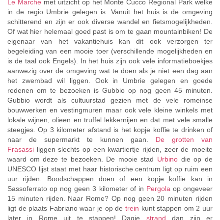
Le Marche
met uitzicht op het Monte Cucco Regional Park welke
in de regio Umbrie gelegen is. Vanuit het huis is de omgeving
schitterend en zijn er ook diverse wandel en fietsmogelijkheden.
Of wat hier helemaal goed past is om te gaan mountainbiken! De
eigenaar van het vakantiehuis kan dit ook verzorgen ter
begeleiding van een mooie toer (verschillende mogelijkheden en
is de taal ook Engels). In het huis zijn ook vele informatieboekjes
aanwezig over de omgeving wat te doen als je niet een dag aan
het zwembad wil liggen. Ook in Umbrie gelegen en goede
redenen om te bezoeken is Gubbio op nog geen 45 minuten.
Gubbio wordt als cultuurstad gezien met de vele romeinse
bouwwerken en vestingmuren maar ook vele kleine winkels met
lokale wijnen, olieen en truffel lekkernijen en dat met vele smalle
steegjes. Op 3 kilometer afstand is het kopje koffie te drinken of
naar de supermarkt te kunnen gaan.
De grotten van
Frasassi
liggen slechts op een kwartiertje rijden, zeer de moeite
waard om deze te bezoeken. De mooie stad
Urbino
die op de
UNESCO lijst staat met haar historische centrum ligt op ruim een
uur rijden. Boodschappen doen of een kopje koffie kan in
Sassoferrato op nog geen 3 kilometer of in
Pergola
op ongeveer
15 minuten rijden. Naar Rome? Op nog geen 20 minuten rijden
ligt de plaats Fabriano waar je op de
trein
kunt stappen om 2 uur
later in Rome uit te stappen! Dagje
strand
dan zijn er