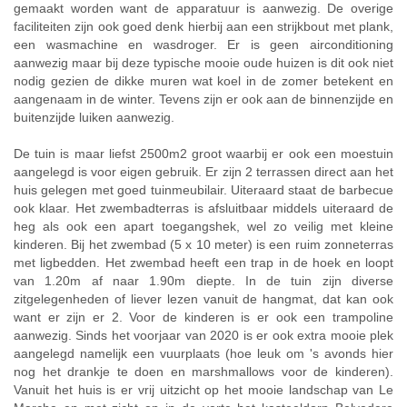
gemaakt worden want de apparatuur is aanwezig. De overige
faciliteiten zijn ook goed denk hierbij aan een strijkbout met plank,
een wasmachine en wasdroger. Er is geen airconditioning
aanwezig maar bij deze typische mooie oude huizen is dit ook niet
nodig gezien de dikke muren wat koel in de zomer betekent en
aangenaam in de winter. Tevens zijn er ook aan de binnenzijde en
buitenzijde luiken aanwezig.
De tuin is maar liefst 2500m2 groot waarbij er ook een moestuin
aangelegd is voor eigen gebruik. Er zijn 2 terrassen direct aan het
huis gelegen met goed tuinmeubilair. Uiteraard staat de barbecue
ook klaar. Het zwembadterras is afsluitbaar middels uiteraard de
heg als ook een apart toegangshek, wel zo veilig met kleine
kinderen. Bij het zwembad (5 x 10 meter) is een ruim zonneterras
met ligbedden. Het zwembad heeft een trap in de hoek en loopt
van 1.20m af naar 1.90m diepte. In de tuin zijn diverse
zitgelegenheden of liever lezen vanuit de hangmat, dat kan ook
want er zijn er 2. Voor de kinderen is er ook een trampoline
aanwezig. Sinds het voorjaar van 2020 is er ook extra mooie plek
aangelegd namelijk een vuurplaats (hoe leuk om 's avonds hier
nog het drankje te doen en marshmallows voor de kinderen).
Vanuit het huis is er vrij uitzicht op het mooie landschap van Le