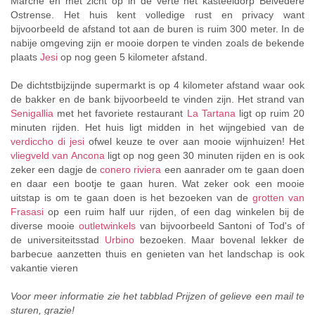
Marche en met zicht op in de verte het kasteeldorp Belvedere
Ostrense. Het huis kent volledige rust en privacy want
bijvoorbeeld de afstand tot aan de buren is ruim 300 meter. In de
nabije omgeving zijn er mooie dorpen te vinden zoals de bekende
plaats
Jesi
op nog geen 5 kilometer afstand.
De dichtstbijzijnde supermarkt is op 4 kilometer afstand waar ook
de bakker en de bank bijvoorbeeld te vinden zijn. Het strand van
Senigallia
met het favoriete restaurant
La Tartana
ligt op ruim 20
minuten rijden. Het huis ligt midden in het wijngebied van de
verdiccho di jesi
ofwel keuze te over aan mooie wijnhuizen! Het
vliegveld van Ancona
ligt op nog geen 30 minuten rijden en is ook
zeker een dagje de
conero riviera
een aanrader om te gaan doen
en daar een bootje te gaan huren. Wat zeker ook een mooie
uitstap is om te gaan doen is het bezoeken van de
grotten van
Frasasi
op een ruim half uur rijden, of een dag winkelen bij de
diverse mooie
outletwinkels
van bijvoorbeeld Santoni of Tod's of
de universiteitsstad
Urbino
bezoeken. Maar bovenal lekker de
barbecue aanzetten thuis en genieten van het landschap is ook
vakantie vieren
Voor meer informatie zie het tabblad Prijzen of gelieve een mail te
sturen, grazie!