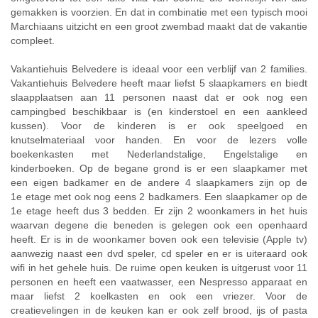
gemakken is voorzien. En dat in combinatie met een typisch mooi
Marchiaans uitzicht en een groot zwembad maakt dat de vakantie
compleet.
Vakantiehuis Belvedere is ideaal voor een verblijf van 2 families.
Vakantiehuis Belvedere heeft maar liefst 5 slaapkamers en biedt
slaapplaatsen aan 11 personen naast dat er ook nog een
campingbed beschikbaar is (en kinderstoel en een aankleed
kussen). Voor de kinderen is er ook speelgoed en
knutselmateriaal voor handen. En voor de lezers volle
boekenkasten met Nederlandstalige, Engelstalige en
kinderboeken. Op de begane grond is er een slaapkamer met
een eigen badkamer en de andere 4 slaapkamers zijn op de
1e etage met ook nog eens 2 badkamers. Een slaapkamer op de
1e etage heeft dus 3 bedden. Er zijn 2 woonkamers in het huis
waarvan degene die beneden is gelegen ook een openhaard
heeft. Er is in de woonkamer boven ook een televisie (Apple tv)
aanwezig naast een dvd speler, cd speler en er is uiteraard ook
wifi in het gehele huis. De ruime open keuken is uitgerust voor 11
personen en heeft een vaatwasser, een Nespresso apparaat en
maar liefst 2 koelkasten en ook een vriezer. Voor de
creatievelingen in de keuken kan er ook zelf brood, ijs of pasta