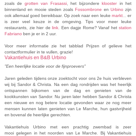
zoals de
grotten van Frasassi
, het bijzondere
klooster
in het
binnenland en mooie steden zoals
Fossombrone
en
Urbino
zijn
ook allemaal goed bereikbaar. Op zoek naar een leuke
markt
... er
is zeer veel keuze in de omgeving. Tips voor meer leuke
restaurants, zie hier de
link
. Een dagje Rome? Vanaf het
station
Fabriano
ben je er in 2 uur.
Voor meer informatie zie het tabblad Prijzen of gelieve het
contactformulier in te vullen, grazie!
Vakantiehuis en B&B Urbino
"Een heerlijke locatie voor de fijnproevers"
Jaren geleden tijdens onze zoektocht voor ons 2e huis verbleven
wij bij Sandor & Christa. Na een dag rondrijden was het heerlijk
ontspannen bijkomen van de dag en genieten van de
kookkunsten van Sandor. Nu jaren later hebben Sandor & Christa
een nieuwe en nog betere locatie gevonden waar ze nog meer
mensen kunnen laten genieten van Le Marche, hun gastvrijheid
en bovenal de heerlijke gerechten.
Vakantiehuis Urbino met een prachtig zwembad is zeer
mooi gelegen in het noorden van Le Marche. Bij Vakantiehuis