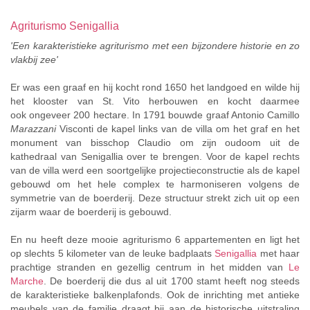
Agriturismo Senigallia
'Een karakteristieke agriturismo met een bijzondere historie en zo
vlakbij zee'
Er was een graaf en hij kocht rond 1650 het landgoed en wilde hij
het klooster van St. Vito herbouwen en kocht daarmee
ook ongeveer 200 hectare. In 1791 bouwde graaf Antonio Camillo
Marazzani
Visconti de kapel links van de villa om het graf en het
monument van bisschop Claudio om zijn oudoom uit de
kathedraal van Senigallia over te brengen. Voor de kapel rechts
van de villa werd een soortgelijke projectieconstructie als de kapel
gebouwd om het hele complex te harmoniseren volgens de
symmetrie van de boerderij. Deze structuur strekt zich uit op een
zijarm waar de boerderij is gebouwd.
En nu heeft deze mooie agriturismo 6 appartementen en ligt het
op slechts 5 kilometer van de leuke badplaats
Senigallia
met haar
prachtige stranden en gezellig centrum in het midden van
Le
Marche
. De boerderij die dus al uit 1700 stamt heeft nog steeds
de karakteristieke balkenplafonds. Ook de inrichting met antieke
meubels van de familie draagt bij aan de historische uitstraling