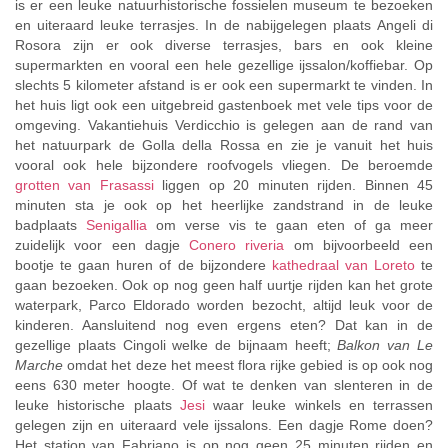
is er een leuke natuurhistorische fossielen museum te bezoeken
en uiteraard leuke terrasjes. In de nabijgelegen plaats Angeli di
Rosora zijn er ook diverse terrasjes, bars en ook kleine
supermarkten en vooral een hele gezellige ijssalon/koffiebar. Op
slechts 5 kilometer afstand is er ook een supermarkt te vinden. In
het huis ligt ook een uitgebreid gastenboek met vele tips voor de
omgeving. Vakantiehuis Verdicchio is gelegen aan de rand van
het natuurpark de Golla della Rossa en zie je vanuit het huis
vooral ook hele bijzondere roofvogels vliegen. De beroemde
grotten van Frasassi
liggen op 20 minuten rijden. Binnen 45
minuten sta je ook op het heerlijke zandstrand in de leuke
badplaats
Senigallia
om verse vis te gaan eten of ga meer
zuidelijk voor een dagje
Conero riveria
om bijvoorbeeld een
bootje te gaan huren of de bijzondere
kathedraal van Loreto
te
gaan bezoeken. Ook op nog geen half uurtje rijden kan het grote
waterpark, Parco Eldorado worden bezocht, altijd leuk voor de
kinderen. Aansluitend nog even ergens eten? Dat kan in de
gezellige plaats Cingoli welke de bijnaam heeft;
Balkon van Le
Marche
omdat het deze het meest flora rijke gebied is op ook nog
eens 630 meter hoogte. Of wat te denken van slenteren in de
leuke historische plaats
Jesi
waar leuke winkels en terrassen
gelegen zijn en uiteraard vele ijssalons. Een dagje Rome doen?
Het station van Fabriano is op nog geen 25 minuten rijden en