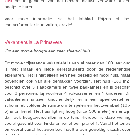
kust
om te genieten van het heldere blauwe zeewater of een
bootje te huren.
Voor meer informatie zie het tabblad Prijzen of het
contactformulier in te vullen, grazie!
Vakantiehuis La Primavera
'Op een mooie hoogte een zeer sfeervol huis'
Dit mooie vrijstaande vakantiehuis van al meer dan 100 jaar oud
is met smaak en liefde gerestaureerd door de Nederlandse
eigenaren. Het is niet alleen een heel gezellig en mooi huis, maar
bovendien ook van alle gemakken voorzien. Het huis (180 m2)
beschikt over 5 slaapkamers en twee badkamers en is geschikt
voor 8 personen, bij voorkeur 4 volwassenen en 4 kinderen. Dit
vakantiehuis is zeer kindvriendelijk; er is een speeltoestel en
schommel, voldoende ruimte om te spelen en het zwembad (10 x
5) is omheind. Het huis ligt vrij hoog (circa 500 meter) en er zijn
dan ook hoogteverschillen in de tuin. Hierdoor is deze woning
vooral geschikt voor kinderen vanaf een jaar of 4. Vanaf het terras
en vooral vanaf het zwembad heeft u een geweldig uitzicht over