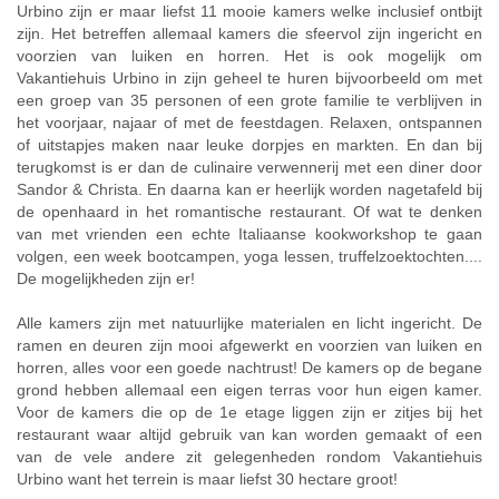
Urbino zijn er maar liefst 11 mooie kamers welke inclusief ontbijt
zijn. Het betreffen allemaal kamers die sfeervol zijn ingericht en
voorzien van luiken en horren. Het is ook mogelijk om
Vakantiehuis Urbino in zijn geheel te huren bijvoorbeeld om met
een groep van 35 personen of een grote familie te verblijven in
het voorjaar, najaar of met de feestdagen. Relaxen, ontspannen
of uitstapjes maken naar leuke dorpjes en markten. En dan bij
terugkomst is er dan de culinaire verwennerij met een diner door
Sandor & Christa. En daarna kan er heerlijk worden nagetafeld bij
de openhaard in het romantische restaurant. Of wat te denken
van met vrienden een echte Italiaanse kookworkshop te gaan
volgen, een week bootcampen, yoga lessen, truffelzoektochten....
De mogelijkheden zijn er!
Alle kamers zijn met natuurlijke materialen en licht ingericht. De
ramen en deuren zijn mooi afgewerkt en voorzien van luiken en
horren, alles voor een goede nachtrust! De kamers op de begane
grond hebben allemaal een eigen terras voor hun eigen kamer.
Voor de kamers die op de 1e etage liggen zijn er zitjes bij het
restaurant waar altijd gebruik van kan worden gemaakt of een
van de vele andere zit gelegenheden rondom Vakantiehuis
Urbino want het terrein is maar liefst 30 hectare groot!