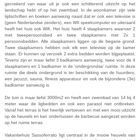
gecreëerd van waar uit je ook een schitterend uitzicht op het
landschap hebt of op het zwembad. In de woonkamer zijn vele
tijdschriften en boeken aanwezig naast dat er ook een televisie is
(geen Nederlandse zenders), een WII speelcomputer en uiteraard
heeft het huis ook Wifi. Het huis heeft 4 slaapkamers waarvan 2
met tweepersoonsbed en twee slaapkamers met 2x 1
persoonsbedden. Alle slaapkamers liggen op de begane grond.
Twee slaapkamers hebben ook elk een televisie op de kamer
staan. Er kunnen op verzoek 2 extra bedden worden bijgeplaatst.
Tevens zijn er maar liefst 3 badkamers aanwezig, twee voor de 4
slaapkamers en 1 badkamer in de 'ondergrondse' ruimte. In deze
ruimte die deels ondergrond is ter beschikking van de huurders;
een jacuzzi, sauna, fitness apparatuur en ook de bijzondere (3e)
badkamer aanwezig is.
De tuin is maar liefst 3000m2 en heeft een zwembad van 14 bij 4
meter waar de ligbedden en ook een parasol niet ontbreken.
Vanaf het terras is het heerlijk vertoeven en met een mooi uitzicht
op de heuvels en kan ondertussen de barbecue aangezet worden
op het ruime terras.
Vakantiehuis Sassoferrato ligt centraal in de mooie heuvels van