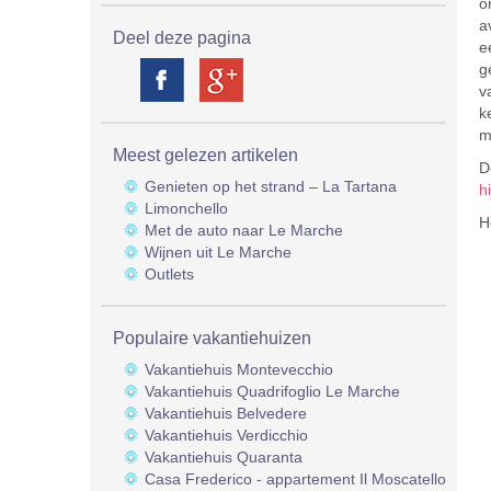
o
a
Deel deze pagina
e
g
v
k
m
Meest gelezen artikelen
D
Genieten op het strand – La Tartana
h
Limonchello
H
Met de auto naar Le Marche
Wijnen uit Le Marche
Outlets
Populaire vakantiehuizen
Vakantiehuis Montevecchio
Vakantiehuis Quadrifoglio Le Marche
Vakantiehuis Belvedere
Vakantiehuis Verdicchio
Vakantiehuis Quaranta
Casa Frederico - appartement Il Moscatello