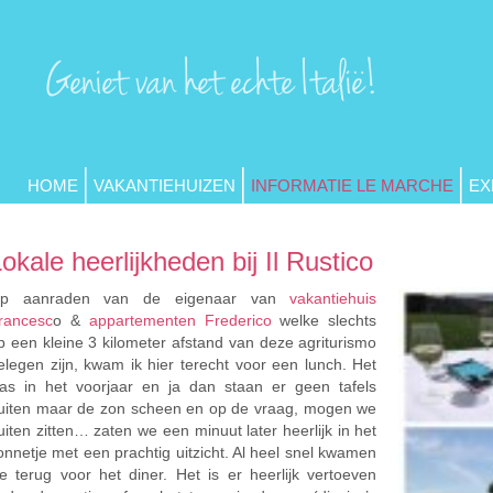
HOME
VAKANTIEHUIZEN
INFORMATIE LE MARCHE
EX
okale heerlijkheden bij Il Rustico
p aanraden van de eigenaar van
vakantiehuis
rancesc
o &
appartementen Frederico
welke slechts
p een kleine 3 kilometer afstand van deze agriturismo
elegen zijn, kwam ik hier terecht voor een lunch. Het
as in het voorjaar en ja dan staan er geen tafels
uiten maar de zon scheen en op de vraag, mogen we
uiten zitten… zaten we een minuut later heerlijk in het
onnetje met een prachtig uitzicht. Al heel snel kwamen
e terug voor het diner. Het is er heerlijk vertoeven