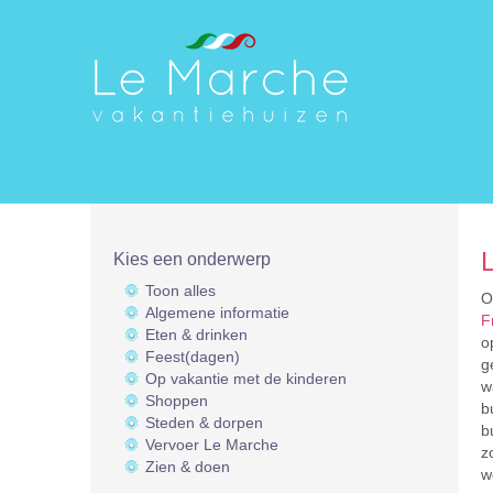
L
Kies een onderwerp
Toon alles
O
Algemene informatie
F
Eten & drinken
o
Feest(dagen)
g
Op vakantie met de kinderen
w
Shoppen
b
Steden & dorpen
b
Vervoer Le Marche
z
Zien & doen
w