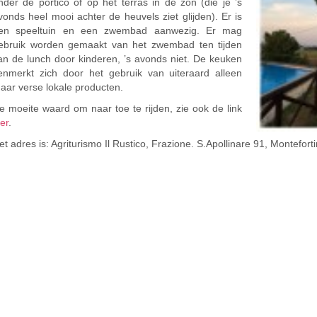
nder de portico of op het terras in de zon (die je ’s
vonds heel mooi achter de heuvels ziet glijden). Er is
en speeltuin en een zwembad aanwezig. Er mag
ebruik worden gemaakt van het zwembad ten tijden
an de lunch door kinderen, ’s avonds niet. De keuken
enmerkt zich door het gebruik van uiteraard alleen
aar verse lokale producten.
e moeite waard om naar toe te rijden, zie ook de link
ier
.
et adres is: Agriturismo Il Rustico, Frazione. S.Apollinare 91, Montefort