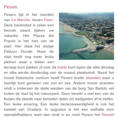
Pesaro
Pesaro ligt in het noorden
van
Le
Marche
, boven
Fano
.
Deze havenstad is zeker een
bezoek waard tijdens uw
vakantie. Het Piazza del
Popolo is het hart van de
stad. Hier staat het statige
Palazzo Ducale. Maar de
stad heeft nog meer leuke
pleinen waar u lekker een
terrasje kunt pakken of over de
markt
kunt lopen die elke dinsdag
en elke eerste donderdag van de maand plaatsvindt. Naast het
mooie historische centrum heeft Pesaro brede
stranden
waar u
heerlijk kunt genieten van zon en zee. Andere mooie stranden
vindt u onderaan de steile wanden van de berg San Bartolo net
buiten de stad bij het natuurpark. Deze bereikt u met een van de
busjes die steeds naar beneden rijden om badgasten af te zetten.
Een leuke ervaring. Een leuke bezienswaardigheid is ook het
kasteel van Gradara. In augustus is het een walhalla voor
operaliefhebbers want dan vindt in en rond Pesaro het
Rossini